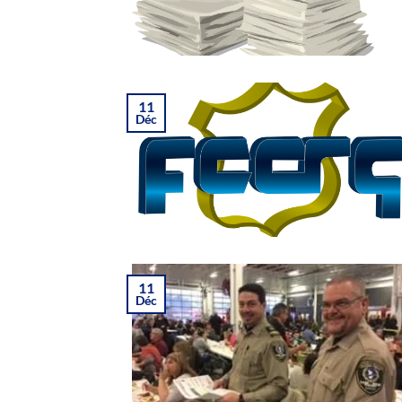
11
Déc
11
Déc