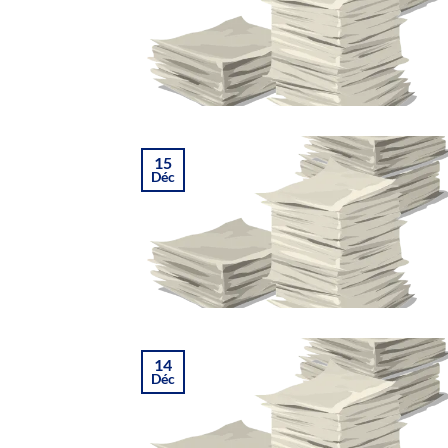
15
Déc
14
Déc