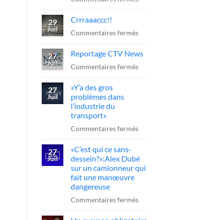
??
Camion-
Crrraaaccc!!
citerne
29
Juil
à
sur
Commentaires fermés
reculons
Crrraaaccc!!
Reportage CTV News
sur
27
Juil
l’A-
sur
Commentaires fermés
20
Reportage
«Y’a des gros
:
CTV
27
problèmes dans
Juil
le
News
l’industrie du
chauffeur
transport»
sanctionné,
sur
Commentaires fermés
la
«Y’a
FCCRQ
«C’est qui ce sans-
des
27
presse
dessein?»:Alex Dubé
Juil
gros
sur un camionneur qui
Québec
problèmes
fait une manœuvre
d’agir
dans
dangereuse
l’industrie
sur
Commentaires fermés
du
«C’est
transport»