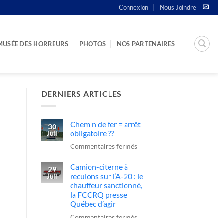
Connexion
Nous Joindre
MUSÉE DES HORREURS
PHOTOS
NOS PARTENAIRES
DERNIERS ARTICLES
Chemin de fer = arrêt
30
obligatoire ??
Juil
sur
Commentaires fermés
Chemin
Camion-citerne à
de
29
reculons sur l’A-20 : le
Juil
fer
chauffeur sanctionné,
=
la FCCRQ presse
arrêt
Québec d’agir
obligatoire
sur
Commentaires fermés