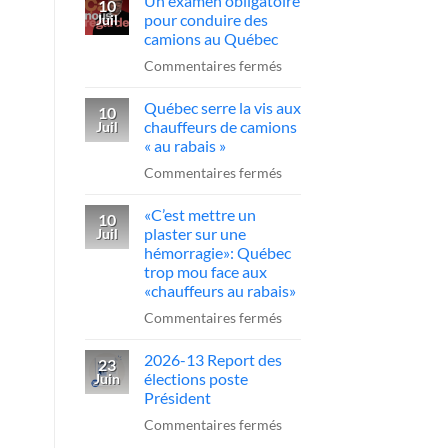
Un examen obligatoire
qui
10
pour conduire des
Juil
ce
camions au Québec
sans-
sur
Commentaires fermés
dessein?»:Alex
Un
Dubé
Québec serre la vis aux
examen
10
sur
chauffeurs de camions
Juil
obligatoire
un
« au rabais »
pour
camionneur
sur
Commentaires fermés
conduire
qui
Québec
des
fait
«C’est mettre un
serre
10
camions
plaster sur une
Juil
une
la
au
hémorragie»: Québec
manœuvre
vis
trop mou face aux
Québec
dangereuse
aux
«chauffeurs au rabais»
chauffeurs
sur
Commentaires fermés
de
«C’est
camions
2026-13 Report des
mettre
23
élections poste
Juin
«
un
Président
au
plaster
sur
Commentaires fermés
rabais
sur
2026-
»