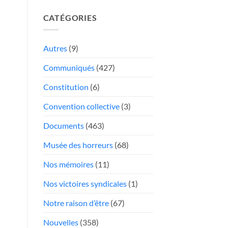
une
13
hémorragie»:
CATÉGORIES
Report
Québec
des
trop
élections
Autres
(9)
mou
poste
face
Communiqués
(427)
Président
aux
«chauffeurs
Constitution
(6)
au
Convention collective
(3)
rabais»
Documents
(463)
Musée des horreurs
(68)
Nos mémoires
(11)
Nos victoires syndicales
(1)
Notre raison d’être
(67)
Nouvelles
(358)