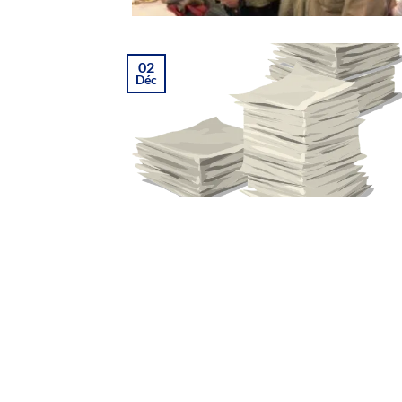
02
Déc