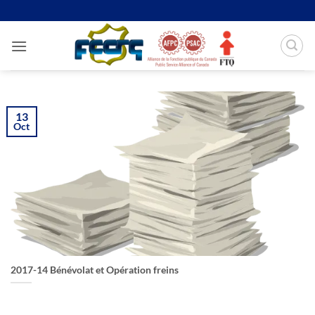
Passer
au
contenu
13
Oct
2017-14 Bénévolat et Opération freins