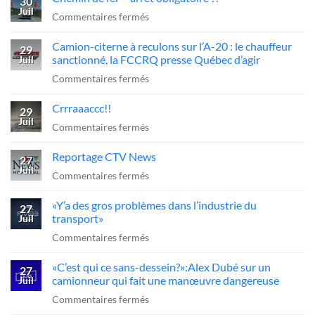
30
Juil
sur
Commentaires fermés
Chemin
Camion-citerne à reculons sur l’A-20 : le chauffeur
de
29
sanctionné, la FCCRQ presse Québec d’agir
Juil
fer
sur
Commentaires fermés
=
Camion-
arrêt
Crrraaaccc!!
citerne
29
obligatoire
Juil
à
sur
Commentaires fermés
??
reculons
Crrraaaccc!!
Reportage CTV News
sur
27
Juil
l’A-
sur
Commentaires fermés
20
Reportage
«Y’a des gros problèmes dans l’industrie du
:
CTV
27
transport»
Juil
le
News
sur
Commentaires fermés
chauffeur
«Y’a
sanctionné,
«C’est qui ce sans-dessein?»:Alex Dubé sur un
des
27
la
camionneur qui fait une manœuvre dangereuse
Juil
gros
FCCRQ
sur
Commentaires fermés
problèmes
presse
«C’est