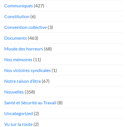
Communiqués
(427)
mou
Président
face
Constitution
(6)
aux
«chauffeurs
Convention collective
(3)
au
Documents
(463)
rabais»
Musée des horreurs
(68)
Nos mémoires
(11)
Nos victoires syndicales
(1)
Notre raison d’être
(67)
Nouvelles
(358)
Santé et Sécurité au Travail
(8)
Uncategorized
(2)
Vu sur la route
(2)