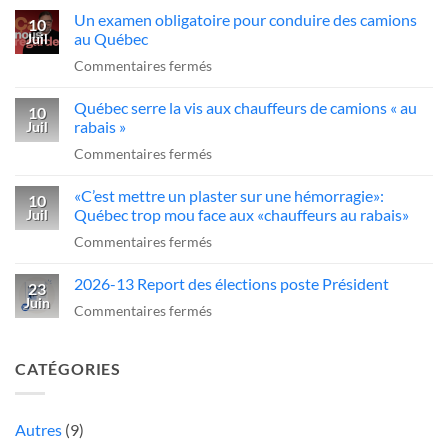
dans
Québec
Un examen obligatoire pour conduire des camions
qui
10
l’industrie
d’agir
au Québec
Juil
ce
du
sur
Commentaires fermés
sans-
transport»
Un
dessein?»:Alex
Québec serre la vis aux chauffeurs de camions « au
examen
10
Dubé
rabais »
Juil
obligatoire
sur
sur
Commentaires fermés
pour
un
Québec
conduire
camionneur
«C’est mettre un plaster sur une hémorragie»:
serre
10
des
qui
Québec trop mou face aux «chauffeurs au rabais»
Juil
la
camions
fait
sur
Commentaires fermés
vis
au
une
«C’est
aux
Québec
manœuvre
2026-13 Report des élections poste Président
mettre
23
chauffeurs
dangereuse
Juin
un
sur
Commentaires fermés
de
plaster
2026-
camions
sur
13
«
CATÉGORIES
une
Report
au
hémorragie»:
des
rabais
Québec
élections
Autres
(9)
»
trop
poste