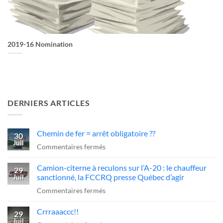
2019-16 Nomination
DERNIERS ARTICLES
Chemin de fer = arrêt obligatoire ??
30
Juil
sur
Commentaires fermés
Chemin
Camion-citerne à reculons sur l’A-20 : le chauffeur
de
29
sanctionné, la FCCRQ presse Québec d’agir
Juil
fer
sur
Commentaires fermés
=
Camion-
arrêt
Crrraaaccc!!
citerne
29
obligatoire
Juil