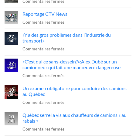
à
sur
Commentaires fermés
??
reculons
Crrraaaccc!!
Reportage CTV News
sur
27
Juil
l’A-
sur
Commentaires fermés
20
Reportage
«Y’a des gros problèmes dans l’industrie du
:
CTV
27
transport»
Juil
le
News
sur
Commentaires fermés
chauffeur
«Y’a
sanctionné,
«C’est qui ce sans-dessein?»:Alex Dubé sur un
des
27
la
camionneur qui fait une manœuvre dangereuse
Juil
gros
FCCRQ
sur
Commentaires fermés
problèmes
presse
«C’est
dans
Québec
Un examen obligatoire pour conduire des camions
qui
10
l’industrie
d’agir
au Québec
Juil
ce
du
sur
Commentaires fermés
sans-
transport»
Un
dessein?»:Alex
Québec serre la vis aux chauffeurs de camions « au
examen
10
Dubé
rabais »
Juil
obligatoire
sur
sur
Commentaires fermés
pour
un
Québec