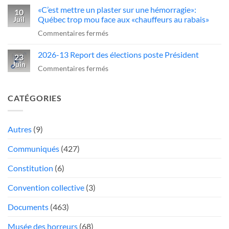
conduire
camionneur
«C’est mettre un plaster sur une hémorragie»:
serre
10
des
qui
Québec trop mou face aux «chauffeurs au rabais»
Juil
la
camions
fait
sur
Commentaires fermés
vis
au
une
«C’est
aux
Québec
manœuvre
2026-13 Report des élections poste Président
mettre
23
chauffeurs
dangereuse
Juin
un
sur
Commentaires fermés
de
plaster
2026-
camions
sur
13
«
CATÉGORIES
une
Report
au
hémorragie»:
des
rabais
Québec
élections
Autres
(9)
»
trop
poste
Communiqués
(427)
mou
Président
face
Constitution
(6)
aux
«chauffeurs
Convention collective
(3)
au
Documents
(463)
rabais»
Musée des horreurs
(68)