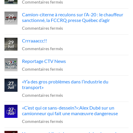
sur
Commentaires fermés
Chemin
Camion-citerne à reculons sur l’A-20 : le chauffeur
de
29
sanctionné, la FCCRQ presse Québec d’agir
Juil
fer
sur
Commentaires fermés
=
Camion-
arrêt
Crrraaaccc!!
citerne
29
obligatoire
Juil
à
sur
Commentaires fermés
??
reculons
Crrraaaccc!!
Reportage CTV News
sur
27
Juil
l’A-
sur
Commentaires fermés
20
Reportage
«Y’a des gros problèmes dans l’industrie du
:
CTV
27
transport»
Juil
le
News
sur
Commentaires fermés
chauffeur
«Y’a
sanctionné,
«C’est qui ce sans-dessein?»:Alex Dubé sur un
des
27
la
camionneur qui fait une manœuvre dangereuse
Juil
gros
FCCRQ
sur
Commentaires fermés
problèmes
presse
«C’est
dans
Québec