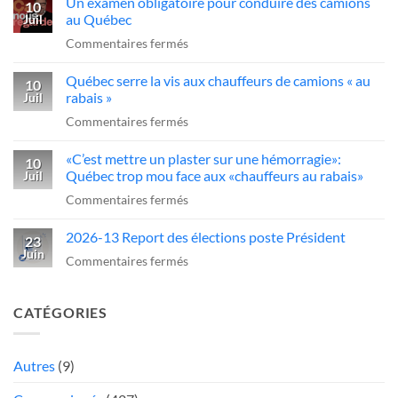
Un examen obligatoire pour conduire des camions
qui
10
l’industrie
d’agir
au Québec
Juil
ce
du
sur
Commentaires fermés
sans-
transport»
Un
dessein?»:Alex
Québec serre la vis aux chauffeurs de camions « au
examen
10
Dubé
rabais »
Juil
obligatoire
sur
sur
Commentaires fermés
pour
un
Québec
conduire
camionneur
«C’est mettre un plaster sur une hémorragie»:
serre
10
des
qui
Québec trop mou face aux «chauffeurs au rabais»
Juil
la
camions
fait
sur
Commentaires fermés
vis
au
une
«C’est
aux
Québec
manœuvre
2026-13 Report des élections poste Président
mettre
23
chauffeurs
dangereuse
Juin
un
sur
Commentaires fermés
de
plaster
2026-
camions
sur
13
«
CATÉGORIES
une
Report
au
hémorragie»:
des
rabais
Québec
élections
Autres
(9)
»
trop
poste