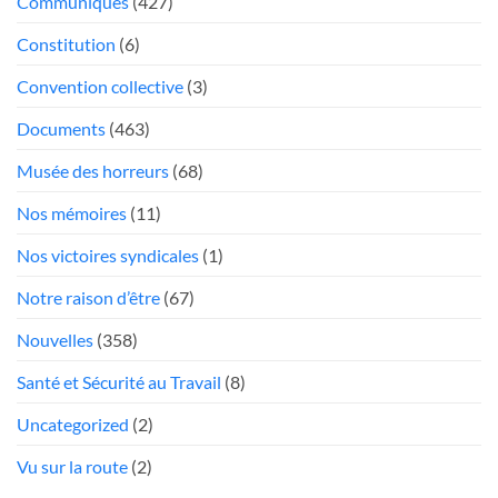
Communiqués
(427)
mou
Président
face
Constitution
(6)
aux
«chauffeurs
Convention collective
(3)
au
Documents
(463)
rabais»
Musée des horreurs
(68)
Nos mémoires
(11)
Nos victoires syndicales
(1)
Notre raison d’être
(67)
Nouvelles
(358)
Santé et Sécurité au Travail
(8)
Uncategorized
(2)
Vu sur la route
(2)