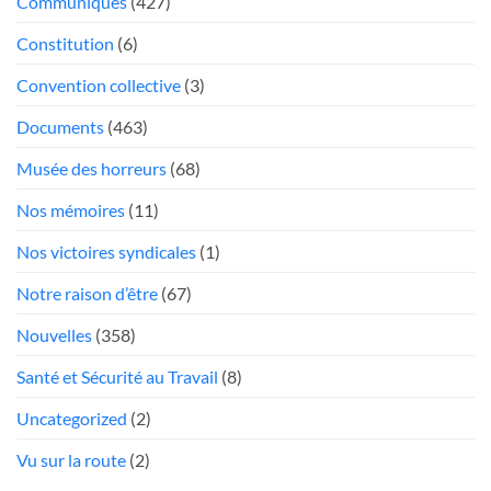
Communiqués
(427)
mou
Président
face
Constitution
(6)
aux
«chauffeurs
Convention collective
(3)
au
Documents
(463)
rabais»
Musée des horreurs
(68)
Nos mémoires
(11)
Nos victoires syndicales
(1)
Notre raison d’être
(67)
Nouvelles
(358)
Santé et Sécurité au Travail
(8)
Uncategorized
(2)
Vu sur la route
(2)