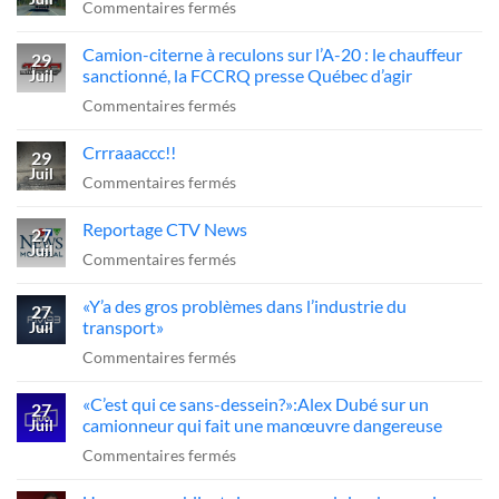
sur
Commentaires fermés
Chemin
Camion-citerne à reculons sur l’A-20 : le chauffeur
de
29
sanctionné, la FCCRQ presse Québec d’agir
Juil
fer
sur
Commentaires fermés
=
Camion-
arrêt
Crrraaaccc!!
citerne
29
obligatoire
Juil
à
sur
Commentaires fermés
??
reculons
Crrraaaccc!!
Reportage CTV News
sur
27
Juil
l’A-
sur
Commentaires fermés
20
Reportage
«Y’a des gros problèmes dans l’industrie du
:
CTV
27
transport»
Juil
le
News
sur
Commentaires fermés
chauffeur
«Y’a
sanctionné,
«C’est qui ce sans-dessein?»:Alex Dubé sur un
des
27
la
camionneur qui fait une manœuvre dangereuse
Juil
gros
FCCRQ
sur
Commentaires fermés
problèmes
presse
«C’est
dans
Québec