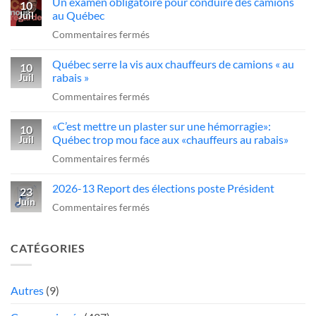
Un examen obligatoire pour conduire des camions
qui
10
l’industrie
d’agir
au Québec
Juil
ce
du
sur
Commentaires fermés
sans-
transport»
Un
dessein?»:Alex
Québec serre la vis aux chauffeurs de camions « au
examen
10
Dubé
rabais »
Juil
obligatoire
sur
sur
Commentaires fermés
pour
un
Québec
conduire
camionneur
«C’est mettre un plaster sur une hémorragie»:
serre
10
des
qui
Québec trop mou face aux «chauffeurs au rabais»
Juil
la
camions
fait
sur
Commentaires fermés
vis
au
une
«C’est
aux
Québec
manœuvre
2026-13 Report des élections poste Président
mettre
23
chauffeurs
dangereuse
Juin
un
sur
Commentaires fermés
de
plaster
2026-
camions
sur
13
«
CATÉGORIES
une
Report
au
hémorragie»:
des
rabais
Québec
élections
Autres
(9)
»
trop
poste