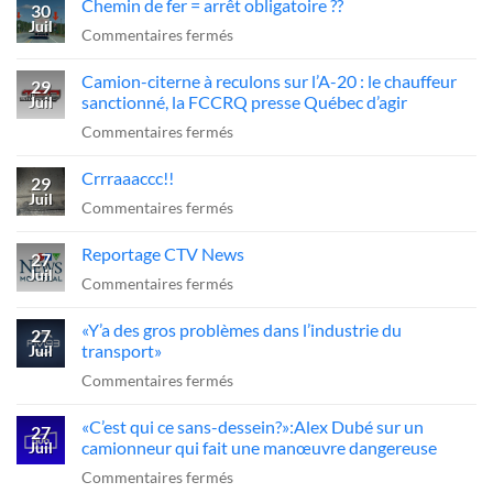
Chemin de fer = arrêt obligatoire ??
30
Juil
sur
Commentaires fermés
Chemin
Camion-citerne à reculons sur l’A-20 : le chauffeur
de
29
sanctionné, la FCCRQ presse Québec d’agir
Juil
fer
sur
Commentaires fermés
=
Camion-
arrêt
Crrraaaccc!!
citerne
29
obligatoire
Juil
à
sur
Commentaires fermés
??
reculons
Crrraaaccc!!
Reportage CTV News
sur
27
Juil
l’A-
sur
Commentaires fermés
20
Reportage
«Y’a des gros problèmes dans l’industrie du
:
CTV
27
transport»
Juil
le
News
sur
Commentaires fermés
chauffeur
«Y’a
sanctionné,
«C’est qui ce sans-dessein?»:Alex Dubé sur un
des
27
la
camionneur qui fait une manœuvre dangereuse
Juil
gros
FCCRQ
sur
Commentaires fermés
problèmes
presse