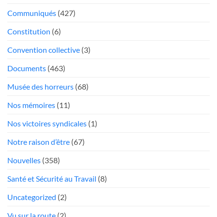
trop
poste
Communiqués
(427)
mou
Président
face
Constitution
(6)
aux
«chauffeurs
Convention collective
(3)
au
Documents
(463)
rabais»
Musée des horreurs
(68)
Nos mémoires
(11)
Nos victoires syndicales
(1)
Notre raison d’être
(67)
Nouvelles
(358)
Santé et Sécurité au Travail
(8)
Uncategorized
(2)
Vu sur la route
(2)