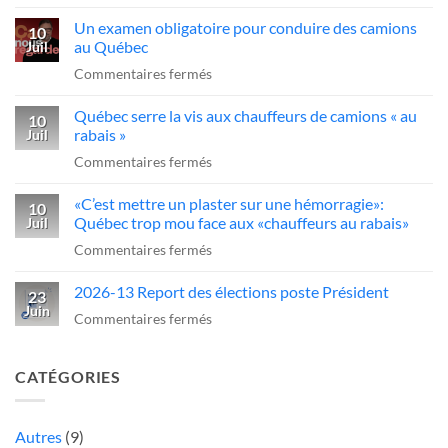
«C’est
dans
Québec
Un examen obligatoire pour conduire des camions
qui
10
l’industrie
d’agir
au Québec
Juil
ce
du
sur
Commentaires fermés
sans-
transport»
Un
dessein?»:Alex
Québec serre la vis aux chauffeurs de camions « au
examen
10
Dubé
rabais »
Juil
obligatoire
sur
sur
Commentaires fermés
pour
un
Québec
conduire
camionneur
«C’est mettre un plaster sur une hémorragie»:
serre
10
des
qui
Québec trop mou face aux «chauffeurs au rabais»
Juil
la
camions
fait
sur
Commentaires fermés
vis
au
une
«C’est
aux
Québec
manœuvre
2026-13 Report des élections poste Président
mettre
23
chauffeurs
dangereuse
Juin
un
sur
Commentaires fermés
de
plaster
2026-
camions
sur
13
«
CATÉGORIES
une
Report
au
hémorragie»:
des
rabais
Québec
élections
Autres
(9)
»