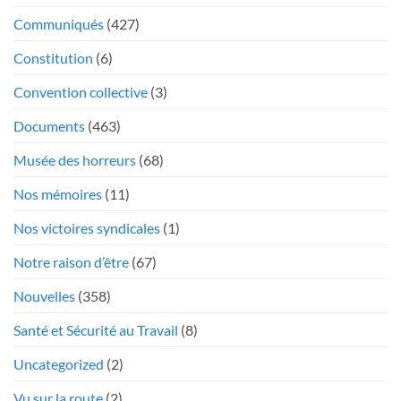
trop
poste
Communiqués
(427)
mou
Président
face
Constitution
(6)
aux
«chauffeurs
Convention collective
(3)
au
Documents
(463)
rabais»
Musée des horreurs
(68)
Nos mémoires
(11)
Nos victoires syndicales
(1)
Notre raison d’être
(67)
Nouvelles
(358)
Santé et Sécurité au Travail
(8)
Uncategorized
(2)
Vu sur la route
(2)