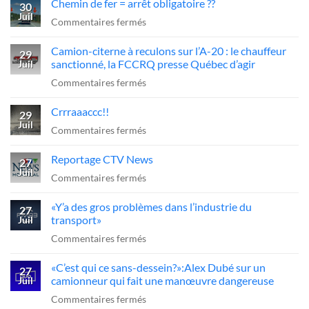
Chemin de fer = arrêt obligatoire ??
30
Juil
sur
Commentaires fermés
Chemin
Camion-citerne à reculons sur l’A-20 : le chauffeur
de
29
sanctionné, la FCCRQ presse Québec d’agir
Juil
fer
sur
Commentaires fermés
=
Camion-
arrêt
Crrraaaccc!!
citerne
29
obligatoire
Juil
à
sur
Commentaires fermés
??
reculons
Crrraaaccc!!
Reportage CTV News
sur
27
Juil
l’A-
sur
Commentaires fermés
20
Reportage
«Y’a des gros problèmes dans l’industrie du
:
CTV
27
transport»
Juil
le
News
sur
Commentaires fermés
chauffeur
«Y’a
sanctionné,
«C’est qui ce sans-dessein?»:Alex Dubé sur un
des
27
la
camionneur qui fait une manœuvre dangereuse
Juil
gros
FCCRQ
sur
Commentaires fermés
problèmes
presse