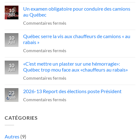
«C’est
dans
Québec
Un examen obligatoire pour conduire des camions
qui
10
l’industrie
d’agir
au Québec
Juil
ce
du
sur
Commentaires fermés
sans-
transport»
Un
dessein?»:Alex
Québec serre la vis aux chauffeurs de camions « au
examen
10
Dubé
rabais »
Juil
obligatoire
sur
sur
Commentaires fermés
pour
un
Québec
conduire
camionneur
«C’est mettre un plaster sur une hémorragie»:
serre
10
des
qui
Québec trop mou face aux «chauffeurs au rabais»
Juil
la
camions
fait
sur
Commentaires fermés
vis
au
une
«C’est
aux
Québec
manœuvre
2026-13 Report des élections poste Président
mettre
23
chauffeurs
dangereuse
Juin
un
sur
Commentaires fermés
de
plaster
2026-
camions
sur
13
«
CATÉGORIES
une
Report
au
hémorragie»:
des
rabais
Québec
élections
Autres
(9)
»