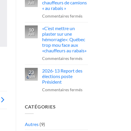
sur
chauffeurs de camions
Juil
obligatoire
un
« au rabais »
pour
camionneur
sur
Commentaires fermés
conduire
qui
Québec
des
fait
«C’est mettre un
serre
10
camions
plaster sur une
Juil
une
la
au
hémorragie»: Québec
manœuvre
vis
trop mou face aux
Québec
dangereuse
aux
«chauffeurs au rabais»
chauffeurs
sur
Commentaires fermés
de
«C’est
camions
2026-13 Report des
mettre
23
élections poste
Juin
«
un
Président
au
plaster
sur
Commentaires fermés
rabais
sur
2026-
»
une
13
hémorragie»:
CATÉGORIES
Report
Québec
des
trop
élections
Autres
(9)
mou
poste