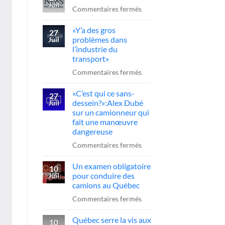
Juil
l’A-
sur
Commentaires fermés
20
Reportage
«Y’a des gros
:
CTV
27
problèmes dans
Juil
le
News
l’industrie du
chauffeur
transport»
sanctionné,
sur
Commentaires fermés
la
«Y’a
FCCRQ
«C’est qui ce sans-
des
27
presse
dessein?»:Alex Dubé
Juil
gros
sur un camionneur qui
Québec
problèmes
fait une manœuvre
d’agir
dans
dangereuse
l’industrie
sur
Commentaires fermés
du
«C’est
transport»
Un examen obligatoire
qui
10
pour conduire des
Juil
ce
camions au Québec
sans-
sur
Commentaires fermés
dessein?»:Alex
Un
Dubé
Québec serre la vis aux
examen
10