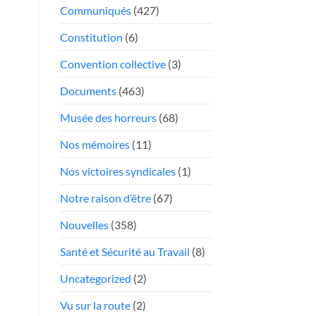
face
Communiqués
(427)
Président
aux
«chauffeurs
Constitution
(6)
au
Convention collective
(3)
rabais»
Documents
(463)
Musée des horreurs
(68)
Nos mémoires
(11)
Nos victoires syndicales
(1)
Notre raison d’être
(67)
Nouvelles
(358)
Santé et Sécurité au Travail
(8)
Uncategorized
(2)
Vu sur la route
(2)