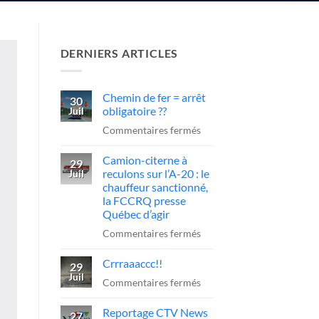
DERNIERS ARTICLES
Chemin de fer = arrêt
30
obligatoire ??
Juil
sur
Commentaires fermés
Chemin
Camion-citerne à
de
29
reculons sur l’A-20 : le
Juil
fer
chauffeur sanctionné,
=
la FCCRQ presse
arrêt
Québec d’agir
obligatoire
sur
Commentaires fermés
??
Camion-
Crrraaaccc!!
citerne
29
Juil
à
sur
Commentaires fermés
reculons
Crrraaaccc!!
Reportage CTV News
sur
27