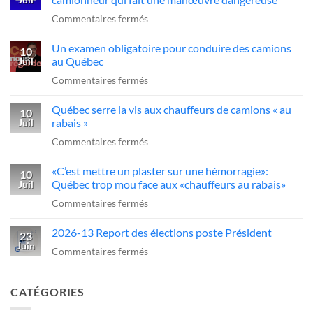
gros
FCCRQ
sur
Commentaires fermés
problèmes
presse
«C’est
dans
Québec
Un examen obligatoire pour conduire des camions
qui
10
l’industrie
d’agir
au Québec
Juil
ce
du
sur
Commentaires fermés
sans-
transport»
Un
dessein?»:Alex
Québec serre la vis aux chauffeurs de camions « au
examen
10
Dubé
rabais »
Juil
obligatoire
sur
sur
Commentaires fermés
pour
un
Québec
conduire
camionneur
«C’est mettre un plaster sur une hémorragie»:
serre
10
des
qui
Québec trop mou face aux «chauffeurs au rabais»
Juil
la
camions
fait
sur
Commentaires fermés
vis
au
une
«C’est
aux
Québec
manœuvre
2026-13 Report des élections poste Président
mettre
23
chauffeurs
dangereuse
Juin
un
sur
Commentaires fermés
de
plaster
2026-
camions
sur
13
«
CATÉGORIES
une
Report
au