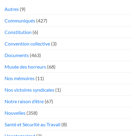
hémorragie»:
des
rabais
Québec
élections
Autres
(9)
»
trop
poste
Communiqués
(427)
mou
Président
face
Constitution
(6)
aux
«chauffeurs
Convention collective
(3)
au
Documents
(463)
rabais»
Musée des horreurs
(68)
Nos mémoires
(11)
Nos victoires syndicales
(1)
Notre raison d’être
(67)
Nouvelles
(358)
Santé et Sécurité au Travail
(8)
Uncategorized
(2)