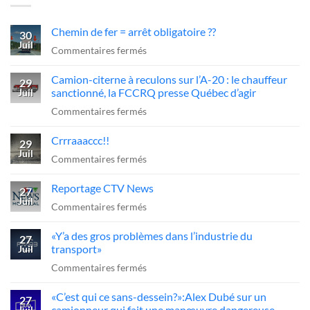
Chemin de fer = arrêt obligatoire ??
30
Juil
sur
Commentaires fermés
Chemin
Camion-citerne à reculons sur l’A-20 : le chauffeur
de
29
sanctionné, la FCCRQ presse Québec d’agir
Juil
fer
sur
Commentaires fermés
=
Camion-
arrêt
Crrraaaccc!!
citerne
29
obligatoire
Juil
à
sur
Commentaires fermés
??
reculons
Crrraaaccc!!
Reportage CTV News
sur
27
Juil
l’A-
sur
Commentaires fermés
20
Reportage
«Y’a des gros problèmes dans l’industrie du
:
CTV
27
transport»
Juil
le
News
sur
Commentaires fermés
chauffeur
«Y’a
sanctionné,
«C’est qui ce sans-dessein?»:Alex Dubé sur un
des
27
la
camionneur qui fait une manœuvre dangereuse
Juil