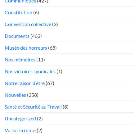
Communiqués
(427)
mou
Président
face
Constitution
(6)
aux
«chauffeurs
Convention collective
(3)
au
Documents
(463)
rabais»
Musée des horreurs
(68)
Nos mémoires
(11)
Nos victoires syndicales
(1)
Notre raison d’être
(67)
Nouvelles
(358)
Santé et Sécurité au Travail
(8)
Uncategorized
(2)
Vu sur la route
(2)