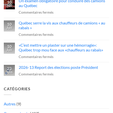
Un examen obligatoire pour conduire des camions
qui
10
l’industrie
d’agir
au Québec
Juil
ce
du
sur
Commentaires fermés
sans-
transport»
Un
dessein?»:Alex
Québec serre la vis aux chauffeurs de camions « au
examen
10
Dubé
rabais »
Juil
obligatoire
sur
sur
Commentaires fermés
pour
un
Québec
conduire
camionneur
«C’est mettre un plaster sur une hémorragie»:
serre
10
des
qui
Québec trop mou face aux «chauffeurs au rabais»
Juil
la
camions
fait
sur
Commentaires fermés
vis
au
une
«C’est
aux
Québec
manœuvre
2026-13 Report des élections poste Président
mettre
23
chauffeurs
dangereuse
Juin
un
sur
Commentaires fermés
de
plaster
2026-
camions
sur
13
«
CATÉGORIES
une
Report
au
hémorragie»:
des
rabais
Québec
élections
Autres
(9)
»
trop
poste