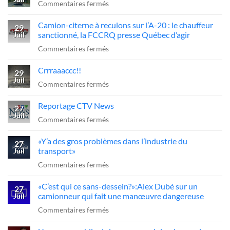
sur
Commentaires fermés
Chemin
Camion-citerne à reculons sur l’A-20 : le chauffeur
de
29
sanctionné, la FCCRQ presse Québec d’agir
Juil
fer
sur
Commentaires fermés
=
Camion-
arrêt
Crrraaaccc!!
citerne
29
obligatoire
Juil
à
sur
Commentaires fermés
??
reculons
Crrraaaccc!!
Reportage CTV News
sur
27
Juil
l’A-
sur
Commentaires fermés
20
Reportage
«Y’a des gros problèmes dans l’industrie du
:
CTV
27
transport»
Juil
le
News
sur
Commentaires fermés
chauffeur
«Y’a
sanctionné,
«C’est qui ce sans-dessein?»:Alex Dubé sur un
des
27
la
camionneur qui fait une manœuvre dangereuse
Juil
gros
FCCRQ
sur
Commentaires fermés
problèmes
presse
«C’est
dans
Québec