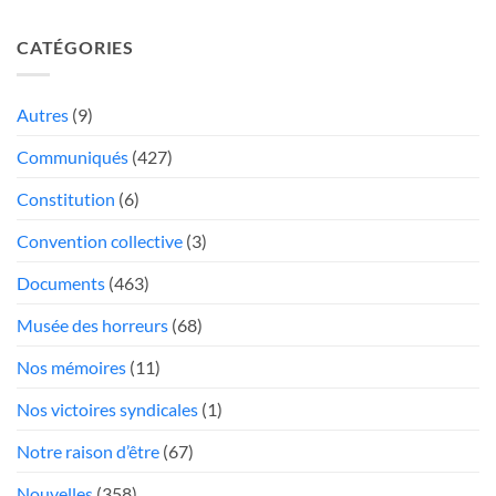
plaster
2026-
camions
sur
13
«
CATÉGORIES
une
Report
au
hémorragie»:
des
rabais
Québec
élections
Autres
(9)
»
trop
poste
Communiqués
(427)
mou
Président
face
Constitution
(6)
aux
«chauffeurs
Convention collective
(3)
au
Documents
(463)
rabais»
Musée des horreurs
(68)
Nos mémoires
(11)
Nos victoires syndicales
(1)
Notre raison d’être
(67)
Nouvelles
(358)