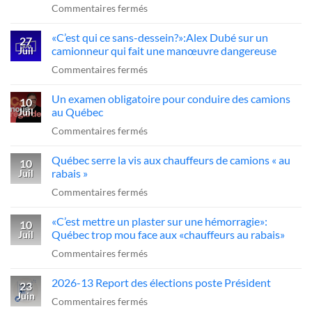
sur
Commentaires fermés
chauffeur
«Y’a
sanctionné,
«C’est qui ce sans-dessein?»:Alex Dubé sur un
des
27
la
camionneur qui fait une manœuvre dangereuse
Juil
gros
FCCRQ
sur
Commentaires fermés
problèmes
presse
«C’est
dans
Québec
Un examen obligatoire pour conduire des camions
qui
10
l’industrie
d’agir
au Québec
Juil
ce
du
sur
Commentaires fermés
sans-
transport»
Un
dessein?»:Alex
Québec serre la vis aux chauffeurs de camions « au
examen
10
Dubé
rabais »
Juil
obligatoire
sur
sur
Commentaires fermés
pour
un
Québec
conduire
camionneur
«C’est mettre un plaster sur une hémorragie»:
serre
10
des
qui
Québec trop mou face aux «chauffeurs au rabais»
Juil
la
camions
fait
sur
Commentaires fermés
vis
au
une
«C’est
aux
Québec
manœuvre
2026-13 Report des élections poste Président
mettre
23
chauffeurs
dangereuse
Juin
un
sur
Commentaires fermés
de