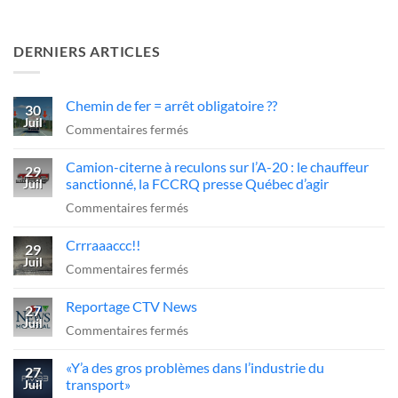
DERNIERS ARTICLES
Chemin de fer = arrêt obligatoire ??
30
Juil
sur
Commentaires fermés
Chemin
Camion-citerne à reculons sur l’A-20 : le chauffeur
de
29
sanctionné, la FCCRQ presse Québec d’agir
Juil
fer
sur
Commentaires fermés
=
Camion-
arrêt
Crrraaaccc!!
citerne
29
obligatoire
Juil
à
sur
Commentaires fermés
??
reculons
Crrraaaccc!!
Reportage CTV News
sur
27
Juil
l’A-
sur
Commentaires fermés
20
Reportage
«Y’a des gros problèmes dans l’industrie du
:
CTV
27
transport»
Juil
le
News