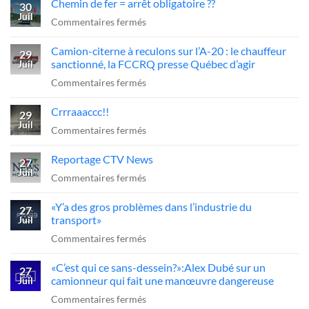
Chemin de fer = arrêt obligatoire ??
30
Juil
sur
Commentaires fermés
Chemin
Camion-citerne à reculons sur l’A-20 : le chauffeur
de
29
sanctionné, la FCCRQ presse Québec d’agir
Juil
fer
sur
Commentaires fermés
=
Camion-
arrêt
Crrraaaccc!!
citerne
29
obligatoire
Juil
à
sur
Commentaires fermés
??
reculons
Crrraaaccc!!
Reportage CTV News
sur
27
Juil
l’A-
sur
Commentaires fermés
20
Reportage
«Y’a des gros problèmes dans l’industrie du
:
CTV
27
transport»
Juil
le
News
sur
Commentaires fermés
chauffeur
«Y’a
sanctionné,
«C’est qui ce sans-dessein?»:Alex Dubé sur un
des
27
la
camionneur qui fait une manœuvre dangereuse
Juil
gros
FCCRQ
sur
Commentaires fermés
problèmes
presse