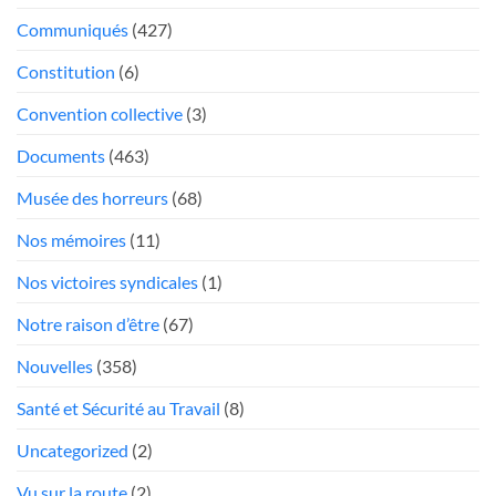
trop
poste
Communiqués
(427)
mou
Président
face
Constitution
(6)
aux
«chauffeurs
Convention collective
(3)
au
Documents
(463)
rabais»
Musée des horreurs
(68)
Nos mémoires
(11)
Nos victoires syndicales
(1)
Notre raison d’être
(67)
Nouvelles
(358)
Santé et Sécurité au Travail
(8)
Uncategorized
(2)
Vu sur la route
(2)