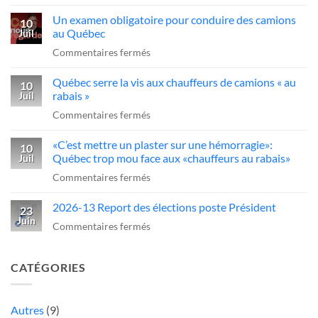
«C’est
dans
Québec
Un examen obligatoire pour conduire des camions
qui
10
l’industrie
d’agir
au Québec
Juil
ce
du
sur
Commentaires fermés
sans-
transport»
Un
dessein?»:Alex
Québec serre la vis aux chauffeurs de camions « au
examen
10
Dubé
rabais »
Juil
obligatoire
sur
sur
Commentaires fermés
pour
un
Québec
conduire
camionneur
«C’est mettre un plaster sur une hémorragie»:
serre
10
des
qui
Québec trop mou face aux «chauffeurs au rabais»
Juil
la
camions
fait
sur
Commentaires fermés
vis
au
une
«C’est
aux
Québec
manœuvre
2026-13 Report des élections poste Président
mettre
23
chauffeurs
dangereuse
Juin
un
sur
Commentaires fermés
de
plaster
2026-
camions
sur
13
«
CATÉGORIES
une
Report
au
hémorragie»:
des
rabais
Québec
élections
Autres
(9)
»