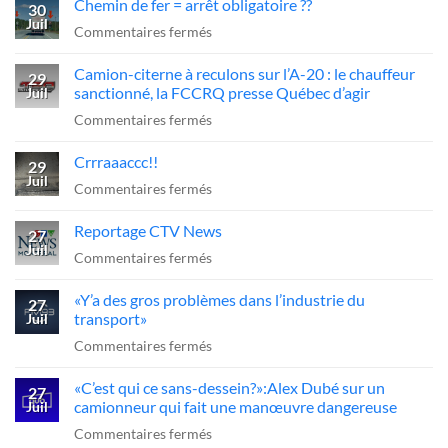
Chemin de fer = arrêt obligatoire ??
30
Juil
sur
Commentaires fermés
Chemin
Camion-citerne à reculons sur l’A-20 : le chauffeur
de
29
sanctionné, la FCCRQ presse Québec d’agir
Juil
fer
sur
Commentaires fermés
=
Camion-
arrêt
Crrraaaccc!!
citerne
29
obligatoire
Juil
à
sur
Commentaires fermés
??
reculons
Crrraaaccc!!
Reportage CTV News
sur
27
Juil
l’A-
sur
Commentaires fermés
20
Reportage
«Y’a des gros problèmes dans l’industrie du
:
CTV
27
transport»
Juil
le
News
sur
Commentaires fermés
chauffeur
«Y’a
sanctionné,
«C’est qui ce sans-dessein?»:Alex Dubé sur un
des
27
la
camionneur qui fait une manœuvre dangereuse
Juil
gros
FCCRQ
sur
Commentaires fermés
problèmes
presse