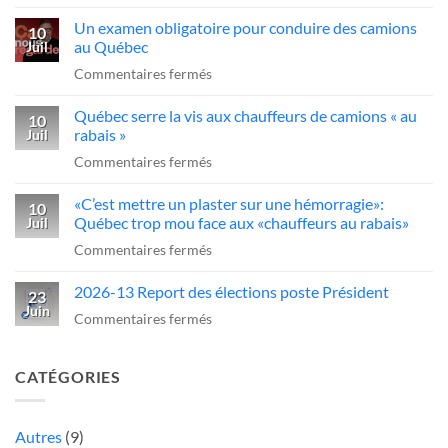
«C’est
dans
Québec
Un examen obligatoire pour conduire des camions
qui
10
l’industrie
d’agir
au Québec
Juil
ce
du
sur
Commentaires fermés
sans-
transport»
Un
dessein?»:Alex
Québec serre la vis aux chauffeurs de camions « au
examen
10
Dubé
rabais »
Juil
obligatoire
sur
sur
Commentaires fermés
pour
un
Québec
conduire
camionneur
«C’est mettre un plaster sur une hémorragie»:
serre
10
des
qui
Québec trop mou face aux «chauffeurs au rabais»
Juil
la
camions
fait
sur
Commentaires fermés
vis
au
une
«C’est
aux
Québec
manœuvre
2026-13 Report des élections poste Président
mettre
23
chauffeurs
dangereuse
Juin
un
sur
Commentaires fermés
de
plaster
2026-
camions
sur
13
«
CATÉGORIES
une
Report
au
hémorragie»:
des
rabais
Québec
élections
Autres
(9)
»