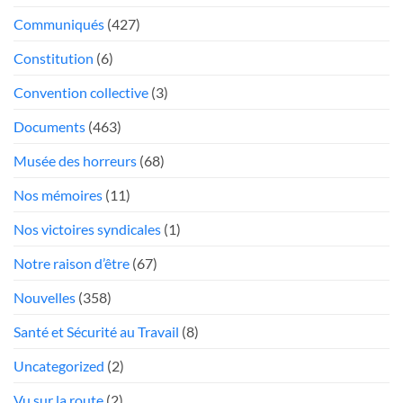
trop
poste
Communiqués
(427)
mou
Président
face
Constitution
(6)
aux
«chauffeurs
Convention collective
(3)
au
Documents
(463)
rabais»
Musée des horreurs
(68)
Nos mémoires
(11)
Nos victoires syndicales
(1)
Notre raison d’être
(67)
Nouvelles
(358)
Santé et Sécurité au Travail
(8)
Uncategorized
(2)
Vu sur la route
(2)