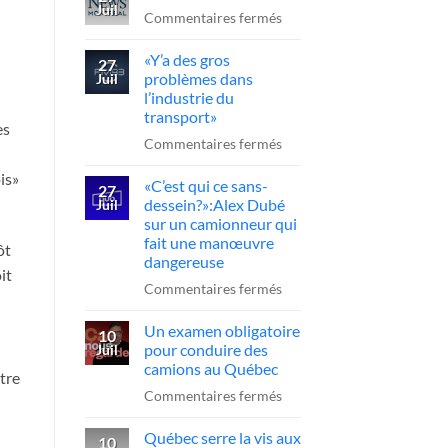
Juil
l’A-
sur
Commentaires fermés
20
Reportage
«Y’a des gros
:
CTV
27
problèmes dans
Juil
le
News
l’industrie du
chauffeur
transport»
es
sanctionné,
sur
Commentaires fermés
la
«Y’a
FCCRQ
is»
«C’est qui ce sans-
des
27
presse
dessein?»:Alex Dubé
Juil
gros
sur un camionneur qui
Québec
problèmes
fait une manœuvre
d’agir
ôt
dans
dangereuse
it
l’industrie
sur
Commentaires fermés
du
«C’est
transport»
Un examen obligatoire
qui
10
pour conduire des
Juil
ce
camions au Québec
stre
sans-
sur
Commentaires fermés
dessein?»:Alex
Un
Dubé
Québec serre la vis aux
examen
10