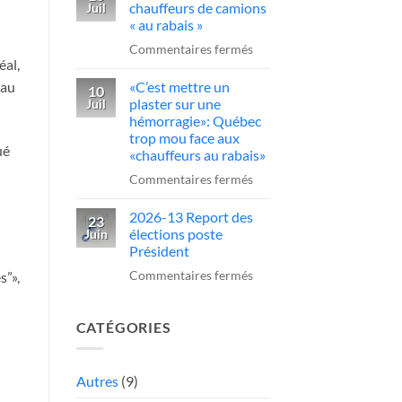
sur
chauffeurs de camions
Juil
obligatoire
un
« au rabais »
pour
camionneur
sur
Commentaires fermés
conduire
qui
éal,
Québec
des
fait
«C’est mettre un
 au
serre
10
camions
plaster sur une
Juil
une
la
au
hémorragie»: Québec
manœuvre
vis
trop mou face aux
Québec
dangereuse
ué
aux
«chauffeurs au rabais»
chauffeurs
sur
Commentaires fermés
de
«C’est
camions
2026-13 Report des
mettre
23
élections poste
Juin
«
un
Président
au
plaster
sur
Commentaires fermés
rabais
s”»,
sur
2026-
»
une
13
hémorragie»:
CATÉGORIES
Report
Québec
des
trop
élections
Autres
(9)
mou
poste