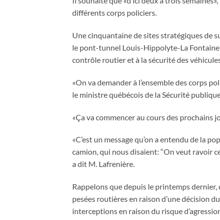
Il souhaite que «d’ici deux à trois semaines»,
différents corps policiers.
Une cinquantaine de sites stratégiques de su
le pont-tunnel Louis-Hippolyte-La Fontaine e
contrôle routier et à la sécurité des véhicule
«On va demander à l’ensemble des corps poli
le ministre québécois de la Sécurité publique
«Ça va commencer au cours des prochains jou
«C’est un message qu’on a entendu de la po
camion, qui nous disaient: “On veut ravoir c
a dit M. Lafrenière.
Rappelons que depuis le printemps dernier,
pesées routières en raison d’une décision du 
interceptions en raison du risque d’agressio