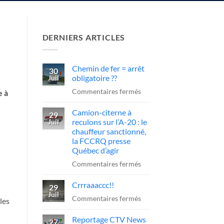
DERNIERS ARTICLES
Chemin de fer = arrêt
30
obligatoire ??
Juil
sur
Commentaires fermés
e à
Chemin
Camion-citerne à
de
29
reculons sur l’A-20 : le
Juil
fer
chauffeur sanctionné,
=
la FCCRQ presse
arrêt
Québec d’agir
obligatoire
sur
Commentaires fermés
??
Camion-
Crrraaaccc!!
citerne
29
Juil
à
sur
Commentaires fermés
les
reculons
Crrraaaccc!!
Reportage CTV News
sur
27