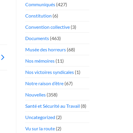
face
Communiqués
(427)
Président
aux
«chauffeurs
Constitution
(6)
au
Convention collective
(3)
rabais»
Documents
(463)
Musée des horreurs
(68)
Nos mémoires
(11)
Nos victoires syndicales
(1)
Notre raison d’être
(67)
Nouvelles
(358)
Santé et Sécurité au Travail
(8)
Uncategorized
(2)
Vu sur la route
(2)