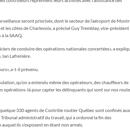
 les contrôleurs reprennent leurs activités avec l’assistance des
rveillance seront priorisés, dont le secteur de l’aéroport de Montr
t les côtes de Charlevoix, a précisé Guy Tremblay, vice-président
s à la SAAQ.
ciers de conduire des opérations nationales concertées», a expliq
, Ian Lafrenière.
rs», a-t-il prévenu.
pulation, qu’on a entendu même des opérateurs, des chauffeurs de
es opérations-là pour capter les délinquants qui sont sur nos route
 quelque 330 agents de Contrôle routier Québec sont confinés aux
Tribunal administratif du travail, qui a ordonné la fin des
n auquel ils s’exposent en étant non armés.