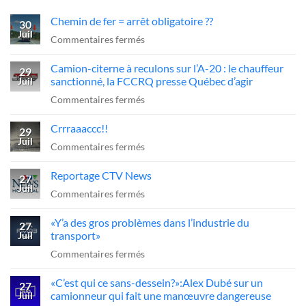
Chemin de fer = arrêt obligatoire ??
30
Juil
sur
Commentaires fermés
Chemin
Camion-citerne à reculons sur l’A-20 : le chauffeur
de
29
sanctionné, la FCCRQ presse Québec d’agir
Juil
fer
sur
Commentaires fermés
=
Camion-
arrêt
Crrraaaccc!!
citerne
29
obligatoire
Juil
à
sur
Commentaires fermés
??
reculons
Crrraaaccc!!
Reportage CTV News
sur
27
Juil
l’A-
sur
Commentaires fermés
20
Reportage
«Y’a des gros problèmes dans l’industrie du
:
CTV
27
transport»
Juil
le
News
sur
Commentaires fermés
chauffeur
«Y’a
sanctionné,
«C’est qui ce sans-dessein?»:Alex Dubé sur un
des
27
la
camionneur qui fait une manœuvre dangereuse
Juil
gros
FCCRQ