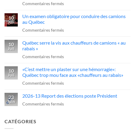
sur
Commentaires fermés
problèmes
presse
«C’est
dans
Québec
Un examen obligatoire pour conduire des camions
qui
10
l’industrie
d’agir
au Québec
Juil
ce
du
sur
Commentaires fermés
sans-
transport»
Un
dessein?»:Alex
Québec serre la vis aux chauffeurs de camions « au
examen
10
Dubé
rabais »
Juil
obligatoire
sur
sur
Commentaires fermés
pour
un
Québec
conduire
camionneur
«C’est mettre un plaster sur une hémorragie»:
serre
10
des
qui
Québec trop mou face aux «chauffeurs au rabais»
Juil
la
camions
fait
sur
Commentaires fermés
vis
au
une
«C’est
aux
Québec
manœuvre
2026-13 Report des élections poste Président
mettre
23
chauffeurs
dangereuse
Juin
un
sur
Commentaires fermés
de
plaster
2026-
camions
sur
13
«
CATÉGORIES
une
Report
au
hémorragie»:
des
rabais