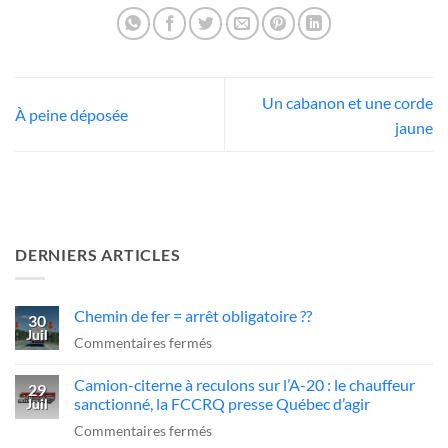
Un cabanon et une corde
À peine déposée
jaune
DERNIERS ARTICLES
Chemin de fer = arrêt obligatoire ??
30
Juil
sur
Commentaires fermés
Chemin
Camion-citerne à reculons sur l’A-20 : le chauffeur
de
29
sanctionné, la FCCRQ presse Québec d’agir
Juil
fer
sur
Commentaires fermés
=