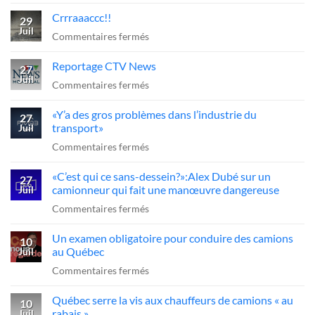
Camion-
arrêt
Crrraaaccc!!
citerne
29
obligatoire
Juil
à
sur
Commentaires fermés
??
reculons
Crrraaaccc!!
Reportage CTV News
sur
27
Juil
l’A-
sur
Commentaires fermés
20
Reportage
«Y’a des gros problèmes dans l’industrie du
:
CTV
27
transport»
Juil
le
News
sur
Commentaires fermés
chauffeur
«Y’a
sanctionné,
«C’est qui ce sans-dessein?»:Alex Dubé sur un
des
27
la
camionneur qui fait une manœuvre dangereuse
Juil
gros
FCCRQ
sur
Commentaires fermés
problèmes
presse
«C’est
dans
Québec
Un examen obligatoire pour conduire des camions
qui
10
l’industrie
d’agir
au Québec
Juil
ce
du
sur
Commentaires fermés
sans-
transport»
Un
dessein?»:Alex
Québec serre la vis aux chauffeurs de camions « au
examen
10
Dubé
rabais »
Juil