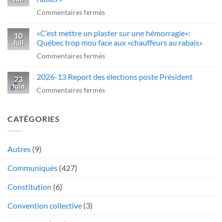
obligatoire
sur
sur
Commentaires fermés
pour
un
Québec
conduire
camionneur
«C’est mettre un plaster sur une hémorragie»:
serre
10
des
qui
Québec trop mou face aux «chauffeurs au rabais»
Juil
la
camions
fait
sur
Commentaires fermés
vis
au
une
«C’est
aux
Québec
manœuvre
2026-13 Report des élections poste Président
mettre
23
chauffeurs
dangereuse
Juin
un
sur
Commentaires fermés
de
plaster
2026-
camions
sur
13
«
CATÉGORIES
une
Report
au
hémorragie»:
des
rabais
Québec
élections
Autres
(9)
»
trop
poste
Communiqués
(427)
mou
Président
face
Constitution
(6)
aux
«chauffeurs
Convention collective
(3)
au