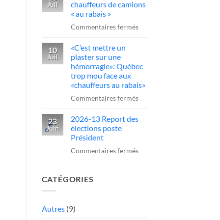
sur
chauffeurs de camions
Juil
obligatoire
un
« au rabais »
pour
camionneur
sur
Commentaires fermés
conduire
qui
Québec
des
fait
«C’est mettre un
serre
10
camions
plaster sur une
Juil
une
la
au
hémorragie»: Québec
manœuvre
vis
trop mou face aux
Québec
dangereuse
aux
«chauffeurs au rabais»
chauffeurs
sur
Commentaires fermés
de
«C’est
camions
2026-13 Report des
mettre
23
élections poste
Juin
«
un
Président
au
plaster
sur
Commentaires fermés
rabais
sur
2026-
»
une
13
hémorragie»:
CATÉGORIES
Report
Québec
des
trop
élections
Autres
(9)
mou
poste