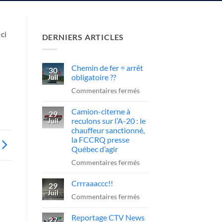
ci
DERNIERS ARTICLES
Chemin de fer = arrêt
30
obligatoire ??
Juil
sur
Commentaires fermés
Chemin
Camion-citerne à
de
29
reculons sur l’A-20 : le
Juil
fer
chauffeur sanctionné,
=
la FCCRQ presse
arrêt
Québec d’agir
obligatoire
sur
Commentaires fermés
??
Camion-
Crrraaaccc!!
citerne
29
Juil
à
sur
Commentaires fermés
reculons
Crrraaaccc!!
Reportage CTV News
sur
27