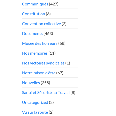
face
Communiqués
(427)
Président
aux
«chauffeurs
Constitution
(6)
au
Convention collective
(3)
rabais»
Documents
(463)
Musée des horreurs
(68)
Nos mémoires
(11)
Nos victoires syndicales
(1)
Notre raison d’être
(67)
Nouvelles
(358)
Santé et Sécurité au Travail
(8)
Uncategorized
(2)
Vu sur la route
(2)