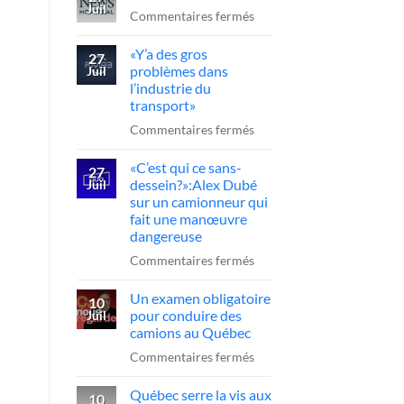
Juil
l’A-
sur
Commentaires fermés
20
Reportage
«Y’a des gros
:
CTV
27
problèmes dans
Juil
le
News
l’industrie du
chauffeur
transport»
sanctionné,
sur
Commentaires fermés
la
«Y’a
FCCRQ
«C’est qui ce sans-
des
27
presse
dessein?»:Alex Dubé
Juil
gros
sur un camionneur qui
Québec
problèmes
fait une manœuvre
d’agir
dans
dangereuse
l’industrie
sur
Commentaires fermés
du
«C’est
transport»
Un examen obligatoire
qui
10
pour conduire des
Juil
ce
camions au Québec
sans-
sur
Commentaires fermés
dessein?»:Alex
Un
Dubé
Québec serre la vis aux
examen
10