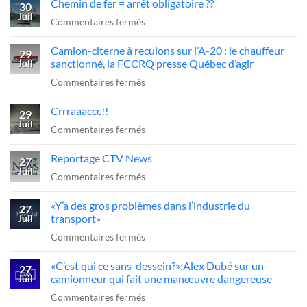
Chemin de fer = arrêt obligatoire ??
30
Juil
sur
Commentaires fermés
Chemin
Camion-citerne à reculons sur l’A-20 : le chauffeur
de
29
sanctionné, la FCCRQ presse Québec d’agir
Juil
fer
sur
Commentaires fermés
=
Camion-
arrêt
Crrraaaccc!!
citerne
29
obligatoire
Juil
à
sur
Commentaires fermés
??
reculons
Crrraaaccc!!
Reportage CTV News
sur
27
Juil
l’A-
sur
Commentaires fermés
20
Reportage
«Y’a des gros problèmes dans l’industrie du
:
CTV
27
transport»
Juil
le
News
sur
Commentaires fermés
chauffeur
«Y’a
sanctionné,
«C’est qui ce sans-dessein?»:Alex Dubé sur un
des
27
la
camionneur qui fait une manœuvre dangereuse
Juil
gros
FCCRQ
sur
Commentaires fermés
problèmes
presse