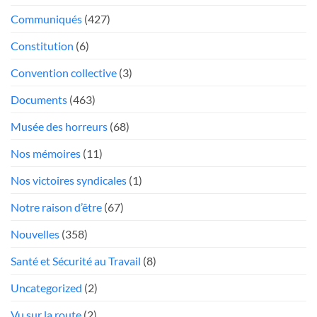
trop
poste
Communiqués
(427)
mou
Président
face
Constitution
(6)
aux
«chauffeurs
Convention collective
(3)
au
Documents
(463)
rabais»
Musée des horreurs
(68)
Nos mémoires
(11)
Nos victoires syndicales
(1)
Notre raison d’être
(67)
Nouvelles
(358)
Santé et Sécurité au Travail
(8)
Uncategorized
(2)
Vu sur la route
(2)