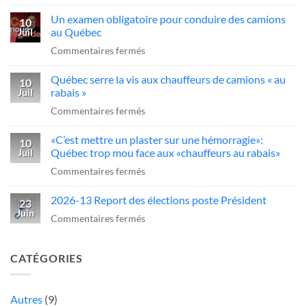
«C’est
dans
Québec
Un examen obligatoire pour conduire des camions
qui
10
l’industrie
d’agir
au Québec
Juil
ce
du
sur
Commentaires fermés
sans-
transport»
Un
dessein?»:Alex
Québec serre la vis aux chauffeurs de camions « au
examen
10
Dubé
rabais »
Juil
obligatoire
sur
sur
Commentaires fermés
pour
un
Québec
conduire
camionneur
«C’est mettre un plaster sur une hémorragie»:
serre
10
des
qui
Québec trop mou face aux «chauffeurs au rabais»
Juil
la
camions
fait
sur
Commentaires fermés
vis
au
une
«C’est
aux
Québec
manœuvre
2026-13 Report des élections poste Président
mettre
23
chauffeurs
dangereuse
Juin
un
sur
Commentaires fermés
de
plaster
2026-
camions
sur
13
«
CATÉGORIES
une
Report
au
hémorragie»:
des
rabais
Québec
élections
Autres
(9)
»