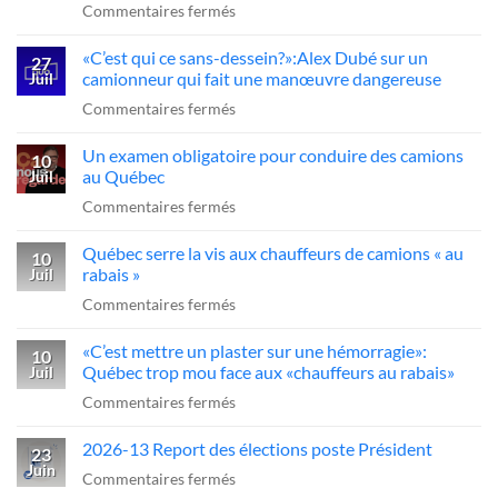
sur
Commentaires fermés
chauffeur
«Y’a
sanctionné,
«C’est qui ce sans-dessein?»:Alex Dubé sur un
des
27
la
camionneur qui fait une manœuvre dangereuse
Juil
gros
FCCRQ
sur
Commentaires fermés
problèmes
presse
«C’est
dans
Québec
Un examen obligatoire pour conduire des camions
qui
10
l’industrie
d’agir
au Québec
Juil
ce
du
sur
Commentaires fermés
sans-
transport»
Un
dessein?»:Alex
Québec serre la vis aux chauffeurs de camions « au
examen
10
Dubé
rabais »
Juil
obligatoire
sur
sur
Commentaires fermés
pour
un
Québec
conduire
camionneur
«C’est mettre un plaster sur une hémorragie»:
serre
10
des
qui
Québec trop mou face aux «chauffeurs au rabais»
Juil
la
camions
fait
sur
Commentaires fermés
vis
au
une
«C’est
aux
Québec
manœuvre
2026-13 Report des élections poste Président
mettre
23
chauffeurs
dangereuse
Juin
un
sur
Commentaires fermés
de