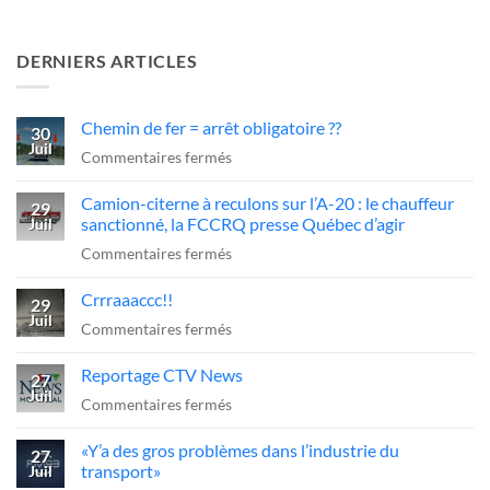
DERNIERS ARTICLES
Chemin de fer = arrêt obligatoire ??
30
Juil
sur
Commentaires fermés
Chemin
Camion-citerne à reculons sur l’A-20 : le chauffeur
de
29
sanctionné, la FCCRQ presse Québec d’agir
Juil
fer
sur
Commentaires fermés
=
Camion-
arrêt
Crrraaaccc!!
citerne
29
obligatoire
Juil
à
sur
Commentaires fermés
??
reculons
Crrraaaccc!!
Reportage CTV News
sur
27
Juil
l’A-
sur
Commentaires fermés
20
Reportage
«Y’a des gros problèmes dans l’industrie du
:
CTV
27
transport»
Juil
le
News