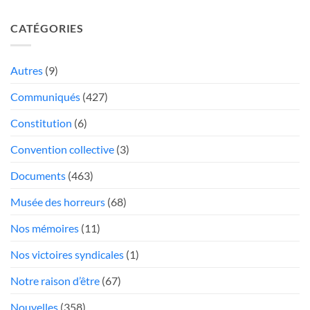
plaster
2026-
camions
sur
13
«
CATÉGORIES
une
Report
au
hémorragie»:
des
rabais
Québec
élections
Autres
(9)
»
trop
poste
Communiqués
(427)
mou
Président
face
Constitution
(6)
aux
«chauffeurs
Convention collective
(3)
au
Documents
(463)
rabais»
Musée des horreurs
(68)
Nos mémoires
(11)
Nos victoires syndicales
(1)
Notre raison d’être
(67)
Nouvelles
(358)