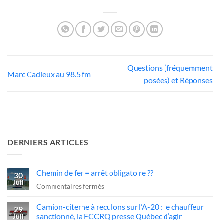
Questions (fréquemment
Marc Cadieux au 98.5 fm
posées) et Réponses
DERNIERS ARTICLES
Chemin de fer = arrêt obligatoire ??
30
Juil
sur
Commentaires fermés
Chemin
Camion-citerne à reculons sur l’A-20 : le chauffeur
de
29
sanctionné, la FCCRQ presse Québec d’agir
Juil
fer