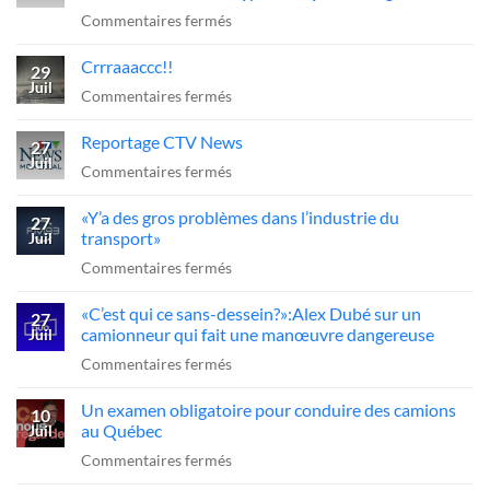
sur
Commentaires fermés
=
Camion-
arrêt
Crrraaaccc!!
citerne
29
obligatoire
Juil
à
sur
Commentaires fermés
??
reculons
Crrraaaccc!!
Reportage CTV News
sur
27
Juil
l’A-
sur
Commentaires fermés
20
Reportage
«Y’a des gros problèmes dans l’industrie du
:
CTV
27
transport»
Juil
le
News
sur
Commentaires fermés
chauffeur
«Y’a
sanctionné,
«C’est qui ce sans-dessein?»:Alex Dubé sur un
des
27
la
camionneur qui fait une manœuvre dangereuse
Juil
gros
FCCRQ
sur
Commentaires fermés
problèmes
presse
«C’est
dans
Québec
Un examen obligatoire pour conduire des camions
qui
10
l’industrie
d’agir
au Québec
Juil
ce
du
sur
Commentaires fermés
sans-
transport»
Un
dessein?»:Alex