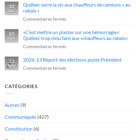
Québec serre la vis aux chauffeurs de camions « au
examen
10
Dubé
rabais »
Juil
obligatoire
sur
sur
Commentaires fermés
pour
un
Québec
conduire
camionneur
«C’est mettre un plaster sur une hémorragie»:
serre
10
des
qui
Québec trop mou face aux «chauffeurs au rabais»
Juil
la
camions
fait
sur
Commentaires fermés
vis
au
une
«C’est
aux
Québec
manœuvre
2026-13 Report des élections poste Président
mettre
23
chauffeurs
dangereuse
Juin
un
sur
Commentaires fermés
de
plaster
2026-
camions
sur
13
«
CATÉGORIES
une
Report
au
hémorragie»:
des
rabais
Québec
élections
Autres
(9)
»
trop
poste
Communiqués
(427)
mou
Président
face
Constitution
(6)
aux
«chauffeurs