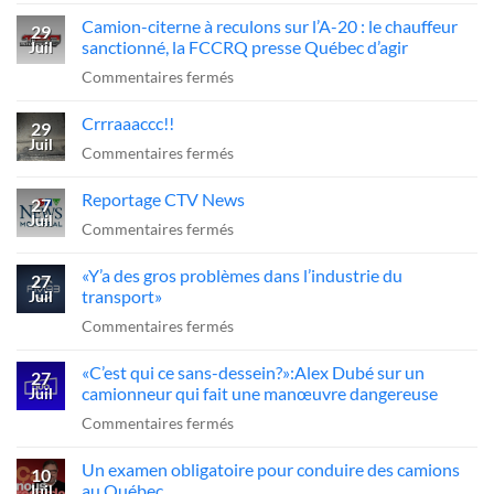
Chemin
Camion-citerne à reculons sur l’A-20 : le chauffeur
de
29
sanctionné, la FCCRQ presse Québec d’agir
Juil
fer
sur
Commentaires fermés
=
Camion-
arrêt
Crrraaaccc!!
citerne
29
obligatoire
Juil
à
sur
Commentaires fermés
??
reculons
Crrraaaccc!!
Reportage CTV News
sur
27
Juil
l’A-
sur
Commentaires fermés
20
Reportage
«Y’a des gros problèmes dans l’industrie du
:
CTV
27
transport»
Juil
le
News
sur
Commentaires fermés
chauffeur
«Y’a
sanctionné,
«C’est qui ce sans-dessein?»:Alex Dubé sur un
des
27
la
camionneur qui fait une manœuvre dangereuse
Juil
gros
FCCRQ
sur
Commentaires fermés
problèmes
presse
«C’est
dans
Québec
Un examen obligatoire pour conduire des camions
qui
10
l’industrie
d’agir
au Québec
Juil