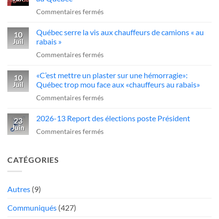
ce
du
sur
Commentaires fermés
sans-
transport»
Un
dessein?»:Alex
Québec serre la vis aux chauffeurs de camions « au
examen
10
Dubé
rabais »
Juil
obligatoire
sur
sur
Commentaires fermés
pour
un
Québec
conduire
camionneur
«C’est mettre un plaster sur une hémorragie»:
serre
10
des
qui
Québec trop mou face aux «chauffeurs au rabais»
Juil
la
camions
fait
sur
Commentaires fermés
vis
au
une
«C’est
aux
Québec
manœuvre
2026-13 Report des élections poste Président
mettre
23
chauffeurs
dangereuse
Juin
un
sur
Commentaires fermés
de
plaster
2026-
camions
sur
13
«
CATÉGORIES
une
Report
au
hémorragie»:
des
rabais
Québec
élections
Autres
(9)
»
trop
poste
Communiqués
(427)
mou
Président