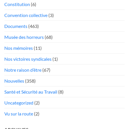
face
Constitution
(6)
aux
«chauffeurs
Convention collective
(3)
au
Documents
(463)
rabais»
Musée des horreurs
(68)
Nos mémoires
(11)
Nos victoires syndicales
(1)
Notre raison d’être
(67)
Nouvelles
(358)
Santé et Sécurité au Travail
(8)
Uncategorized
(2)
Vu sur la route
(2)