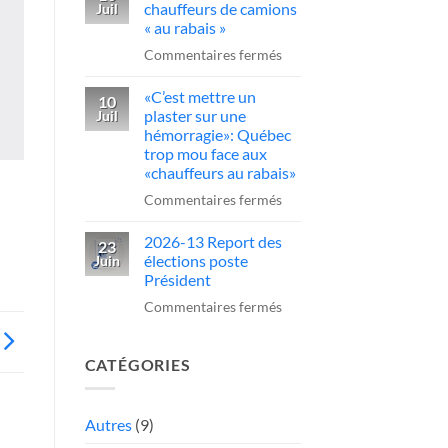
sur
chauffeurs de camions
Juil
obligatoire
un
« au rabais »
pour
camionneur
sur
Commentaires fermés
conduire
qui
Québec
des
fait
«C’est mettre un
serre
10
camions
plaster sur une
Juil
une
la
au
hémorragie»: Québec
manœuvre
vis
trop mou face aux
Québec
dangereuse
aux
«chauffeurs au rabais»
chauffeurs
sur
Commentaires fermés
de
«C’est
camions
2026-13 Report des
mettre
23
élections poste
Juin
«
un
Président
au
plaster
sur
Commentaires fermés
rabais
sur
2026-
»
une
13
hémorragie»:
CATÉGORIES
Report
Québec
des
trop
élections
Autres
(9)
mou
poste