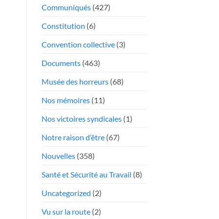
face
Communiqués
(427)
Président
aux
«chauffeurs
Constitution
(6)
au
Convention collective
(3)
rabais»
Documents
(463)
Musée des horreurs
(68)
Nos mémoires
(11)
Nos victoires syndicales
(1)
Notre raison d’être
(67)
Nouvelles
(358)
Santé et Sécurité au Travail
(8)
Uncategorized
(2)
Vu sur la route
(2)