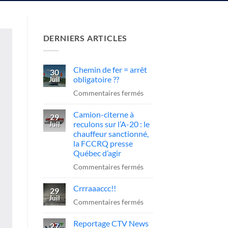
DERNIERS ARTICLES
Chemin de fer = arrêt
30
obligatoire ??
Juil
sur
Commentaires fermés
Chemin
Camion-citerne à
de
29
reculons sur l’A-20 : le
Juil
fer
chauffeur sanctionné,
=
la FCCRQ presse
arrêt
Québec d’agir
obligatoire
sur
Commentaires fermés
??
Camion-
Crrraaaccc!!
citerne
29
Juil
à
sur
Commentaires fermés
reculons
Crrraaaccc!!
Reportage CTV News
sur
27