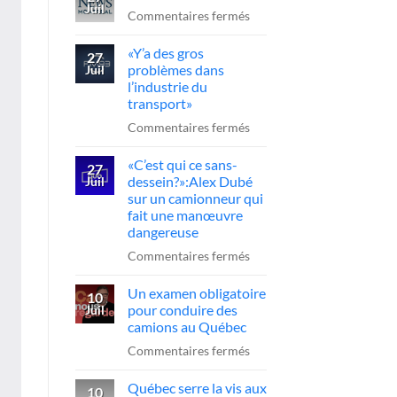
Juil
l’A-
sur
Commentaires fermés
20
Reportage
«Y’a des gros
:
CTV
27
problèmes dans
Juil
le
News
l’industrie du
chauffeur
transport»
sanctionné,
sur
Commentaires fermés
la
«Y’a
FCCRQ
«C’est qui ce sans-
des
27
presse
dessein?»:Alex Dubé
Juil
gros
sur un camionneur qui
Québec
problèmes
fait une manœuvre
d’agir
dans
dangereuse
l’industrie
sur
Commentaires fermés
du
«C’est
transport»
Un examen obligatoire
qui
10
pour conduire des
Juil
ce
camions au Québec
sans-
sur
Commentaires fermés
dessein?»:Alex
Un
Dubé
Québec serre la vis aux
examen
10