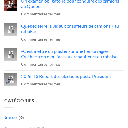
Un examen obligatoire pour conduire des camions
qui
10
l’industrie
d’agir
au Québec
Juil
ce
du
sur
Commentaires fermés
sans-
transport»
Un
dessein?»:Alex
Québec serre la vis aux chauffeurs de camions « au
examen
10
Dubé
rabais »
Juil
obligatoire
sur
sur
Commentaires fermés
pour
un
Québec
conduire
camionneur
«C’est mettre un plaster sur une hémorragie»:
serre
10
des
qui
Québec trop mou face aux «chauffeurs au rabais»
Juil
la
camions
fait
sur
Commentaires fermés
vis
au
une
«C’est
aux
Québec
manœuvre
2026-13 Report des élections poste Président
mettre
23
chauffeurs
dangereuse
Juin
un
sur
Commentaires fermés
de
plaster
2026-
camions
sur
13
«
CATÉGORIES
une
Report
au
hémorragie»:
des
rabais
Québec
élections
Autres
(9)
»
trop
poste