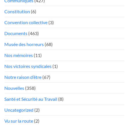
Communiqués
(427)
mou
Président
face
Constitution
(6)
aux
«chauffeurs
Convention collective
(3)
au
Documents
(463)
rabais»
Musée des horreurs
(68)
Nos mémoires
(11)
Nos victoires syndicales
(1)
Notre raison d’être
(67)
Nouvelles
(358)
Santé et Sécurité au Travail
(8)
Uncategorized
(2)
Vu sur la route
(2)