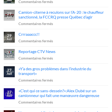
sur
Commentaires fermés
Chemin
Camion-citerne à reculons sur l’A-20 : le chauffeur
de
29
sanctionné, la FCCRQ presse Québec d’agir
Juil
fer
sur
Commentaires fermés
=
Camion-
arrêt
Crrraaaccc!!
citerne
29
obligatoire
Juil
à
sur
Commentaires fermés
??
reculons
Crrraaaccc!!
Reportage CTV News
sur
27
Juil
l’A-
sur
Commentaires fermés
20
Reportage
«Y’a des gros problèmes dans l’industrie du
:
CTV
27
transport»
Juil
le
News
sur
Commentaires fermés
chauffeur
«Y’a
sanctionné,
«C’est qui ce sans-dessein?»:Alex Dubé sur un
des
27
la
camionneur qui fait une manœuvre dangereuse
Juil
gros
FCCRQ
sur
Commentaires fermés
problèmes
presse
«C’est
dans
Québec