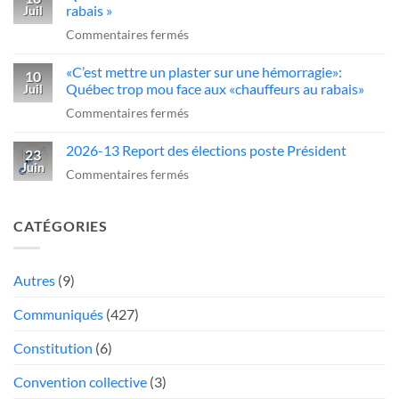
rabais »
Juil
obligatoire
sur
sur
Commentaires fermés
pour
un
Québec
conduire
camionneur
«C’est mettre un plaster sur une hémorragie»:
serre
10
des
qui
Québec trop mou face aux «chauffeurs au rabais»
Juil
la
camions
fait
sur
Commentaires fermés
vis
au
une
«C’est
aux
Québec
manœuvre
2026-13 Report des élections poste Président
mettre
23
chauffeurs
dangereuse
Juin
un
sur
Commentaires fermés
de
plaster
2026-
camions
sur
13
«
CATÉGORIES
une
Report
au
hémorragie»:
des
rabais
Québec
élections
Autres
(9)
»
trop
poste
Communiqués
(427)
mou
Président
face
Constitution
(6)
aux
«chauffeurs
Convention collective
(3)
au