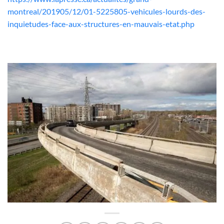
montreal/201905/12/01-5225805-vehicules-lourds-des-
inquietudes-face-aux-structures-en-mauvais-etat.php