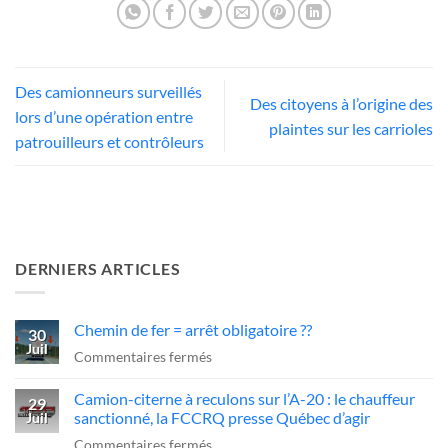
Des camionneurs surveillés
Des citoyens à l’origine des
lors d’une opération entre
plaintes sur les carrioles
patrouilleurs et contrôleurs
DERNIERS ARTICLES
Chemin de fer = arrêt obligatoire ??
30
Juil
sur
Commentaires fermés
Chemin
Camion-citerne à reculons sur l’A-20 : le chauffeur
de
29
sanctionné, la FCCRQ presse Québec d’agir
Juil
fer
sur
Commentaires fermés
=