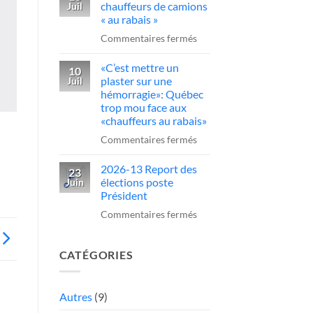
sur
chauffeurs de camions
Juil
obligatoire
un
« au rabais »
pour
camionneur
sur
Commentaires fermés
conduire
qui
Québec
des
fait
«C’est mettre un
serre
10
camions
plaster sur une
Juil
une
la
au
hémorragie»: Québec
manœuvre
vis
trop mou face aux
Québec
dangereuse
aux
«chauffeurs au rabais»
chauffeurs
sur
Commentaires fermés
de
«C’est
camions
2026-13 Report des
mettre
23
élections poste
Juin
«
un
Président
au
plaster
sur
Commentaires fermés
rabais
sur
2026-
»
une
13
hémorragie»:
CATÉGORIES
Report
Québec
des
trop
élections
Autres
(9)
mou
poste