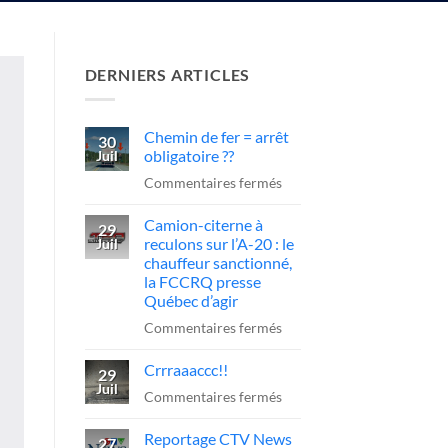
DERNIERS ARTICLES
Chemin de fer = arrêt
30
obligatoire ??
Juil
sur
Commentaires fermés
Chemin
Camion-citerne à
de
29
reculons sur l’A-20 : le
Juil
fer
chauffeur sanctionné,
=
la FCCRQ presse
arrêt
Québec d’agir
obligatoire
sur
Commentaires fermés
??
Camion-
Crrraaaccc!!
citerne
29
Juil
à
sur
Commentaires fermés
reculons
Crrraaaccc!!
Reportage CTV News
sur
27