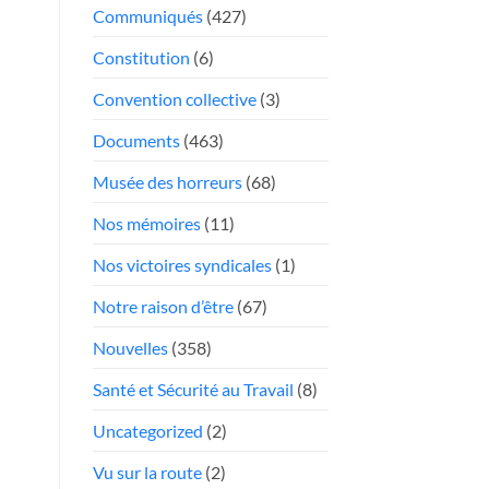
face
Communiqués
(427)
Président
aux
«chauffeurs
Constitution
(6)
au
Convention collective
(3)
rabais»
Documents
(463)
Musée des horreurs
(68)
Nos mémoires
(11)
Nos victoires syndicales
(1)
Notre raison d’être
(67)
Nouvelles
(358)
Santé et Sécurité au Travail
(8)
Uncategorized
(2)
Vu sur la route
(2)