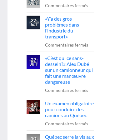
Juil
l’A-
sur
Commentaires fermés
20
Reportage
«Y’a des gros
:
CTV
27
problèmes dans
Juil
le
News
l’industrie du
chauffeur
transport»
sanctionné,
sur
Commentaires fermés
la
«Y’a
FCCRQ
«C’est qui ce sans-
des
27
presse
dessein?»:Alex Dubé
Juil
gros
sur un camionneur qui
Québec
problèmes
fait une manœuvre
d’agir
dans
dangereuse
l’industrie
sur
Commentaires fermés
du
«C’est
transport»
Un examen obligatoire
qui
10
pour conduire des
Juil
ce
camions au Québec
sans-
sur
Commentaires fermés
dessein?»:Alex
Un
Dubé
Québec serre la vis aux
examen
10