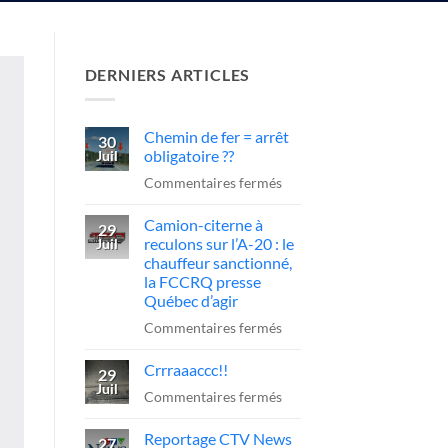
DERNIERS ARTICLES
Chemin de fer = arrêt
30
obligatoire ??
Juil
sur
Commentaires fermés
Chemin
Camion-citerne à
de
29
reculons sur l’A-20 : le
Juil
fer
chauffeur sanctionné,
=
la FCCRQ presse
arrêt
Québec d’agir
obligatoire
sur
Commentaires fermés
??
Camion-
Crrraaaccc!!
citerne
29
Juil
à
sur
Commentaires fermés
reculons
Crrraaaccc!!
Reportage CTV News
sur
27