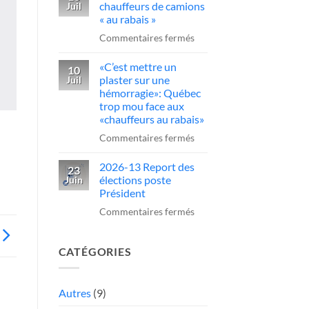
sur
chauffeurs de camions
Juil
obligatoire
un
« au rabais »
pour
camionneur
sur
Commentaires fermés
conduire
qui
Québec
des
fait
«C’est mettre un
serre
10
camions
plaster sur une
Juil
une
la
au
hémorragie»: Québec
manœuvre
vis
trop mou face aux
Québec
dangereuse
aux
«chauffeurs au rabais»
chauffeurs
sur
Commentaires fermés
de
«C’est
camions
2026-13 Report des
mettre
23
élections poste
Juin
«
un
Président
au
plaster
sur
Commentaires fermés
rabais
sur
2026-
»
une
13
hémorragie»:
CATÉGORIES
Report
Québec
des
trop
élections
Autres
(9)
mou
poste