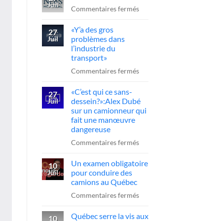
Juil
l’A-
sur
Commentaires fermés
20
Reportage
«Y’a des gros
:
CTV
27
problèmes dans
Juil
le
News
l’industrie du
chauffeur
transport»
sanctionné,
sur
Commentaires fermés
la
«Y’a
FCCRQ
«C’est qui ce sans-
des
27
presse
dessein?»:Alex Dubé
Juil
gros
sur un camionneur qui
Québec
problèmes
fait une manœuvre
d’agir
dans
dangereuse
l’industrie
sur
Commentaires fermés
du
«C’est
transport»
Un examen obligatoire
qui
10
pour conduire des
Juil
ce
camions au Québec
sans-
sur
Commentaires fermés
dessein?»:Alex
Un
Dubé
Québec serre la vis aux
examen
10