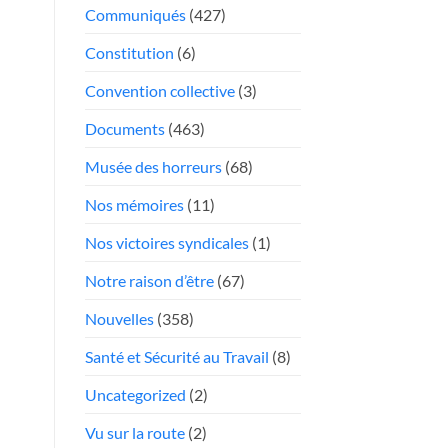
face
Communiqués
(427)
Président
aux
«chauffeurs
Constitution
(6)
au
Convention collective
(3)
rabais»
Documents
(463)
Musée des horreurs
(68)
Nos mémoires
(11)
Nos victoires syndicales
(1)
Notre raison d’être
(67)
Nouvelles
(358)
Santé et Sécurité au Travail
(8)
Uncategorized
(2)
Vu sur la route
(2)