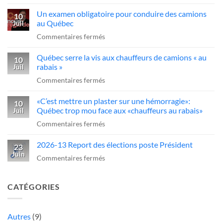
«C’est
dans
Québec
Un examen obligatoire pour conduire des camions
qui
10
l’industrie
d’agir
au Québec
Juil
ce
du
sur
Commentaires fermés
sans-
transport»
Un
dessein?»:Alex
Québec serre la vis aux chauffeurs de camions « au
examen
10
Dubé
rabais »
Juil
obligatoire
sur
sur
Commentaires fermés
pour
un
Québec
conduire
camionneur
«C’est mettre un plaster sur une hémorragie»:
serre
10
des
qui
Québec trop mou face aux «chauffeurs au rabais»
Juil
la
camions
fait
sur
Commentaires fermés
vis
au
une
«C’est
aux
Québec
manœuvre
2026-13 Report des élections poste Président
mettre
23
chauffeurs
dangereuse
Juin
un
sur
Commentaires fermés
de
plaster
2026-
camions
sur
13
«
CATÉGORIES
une
Report
au
hémorragie»:
des
rabais
Québec
élections
Autres
(9)
»