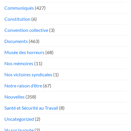
trop
poste
Communiqués
(427)
mou
Président
face
Constitution
(6)
aux
«chauffeurs
Convention collective
(3)
au
Documents
(463)
rabais»
Musée des horreurs
(68)
Nos mémoires
(11)
Nos victoires syndicales
(1)
Notre raison d’être
(67)
Nouvelles
(358)
Santé et Sécurité au Travail
(8)
Uncategorized
(2)
Vu sur la route
(2)