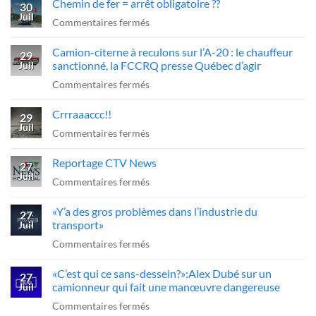
Chemin de fer = arrêt obligatoire ??
30
Juil
sur
Commentaires fermés
Chemin
Camion-citerne à reculons sur l’A-20 : le chauffeur
de
29
sanctionné, la FCCRQ presse Québec d’agir
Juil
fer
sur
Commentaires fermés
=
Camion-
arrêt
Crrraaaccc!!
citerne
29
obligatoire
Juil
à
sur
Commentaires fermés
??
reculons
Crrraaaccc!!
Reportage CTV News
sur
27
Juil
l’A-
sur
Commentaires fermés
20
Reportage
«Y’a des gros problèmes dans l’industrie du
:
CTV
27
transport»
Juil
le
News
sur
Commentaires fermés
chauffeur
«Y’a
sanctionné,
«C’est qui ce sans-dessein?»:Alex Dubé sur un
des
27
la
camionneur qui fait une manœuvre dangereuse
Juil
gros
FCCRQ
sur
Commentaires fermés
problèmes
presse